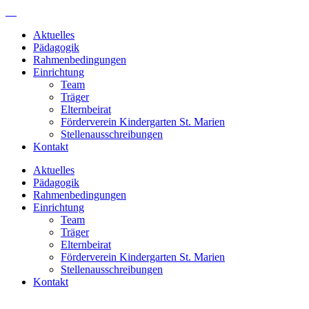
Aktuelles
Pädagogik
Rahmenbedingungen
Einrichtung
Team
Träger
Elternbeirat
Förderverein Kindergarten St. Marien
Stellenausschreibungen
Kontakt
Aktuelles
Pädagogik
Rahmenbedingungen
Einrichtung
Team
Träger
Elternbeirat
Förderverein Kindergarten St. Marien
Stellenausschreibungen
Kontakt